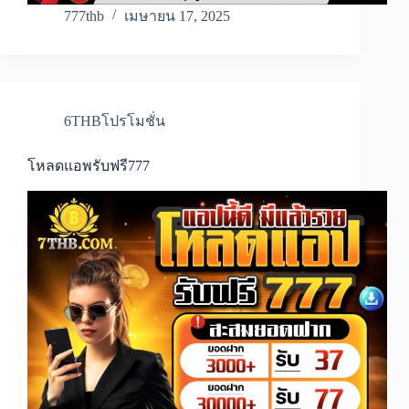
777thb
เมษายน 17, 2025
6THBโปรโมชั่น
โหลดแอพรับฟรี777