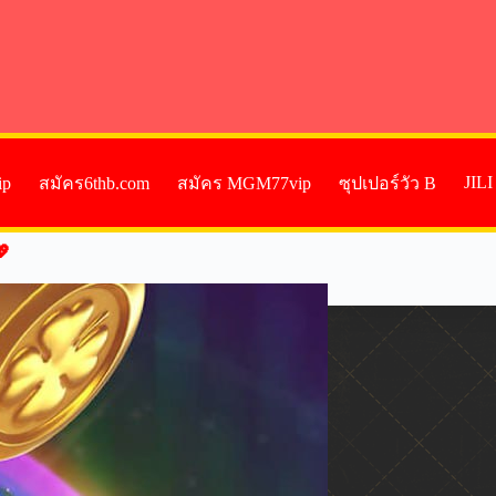
JIL
ip
สมัคร6thb.com
สมัคร MGM77vip
ซุปเปอร์วัว B
💖