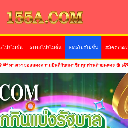
Gโปรโมชั่น
6THBโปรโมชั่น
RM6โปรโมชั่น
สมัคร rm6v
 💸 ทางเราขอแสดงความยินดีกับสมาชิกทุกท่านด้วยนะคะ 💲 💰