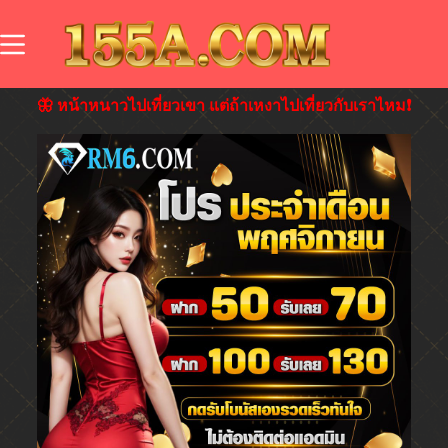
🦋 หน้าหนาวไปเที่ยวเขา แต่ถ้าเหงาไปเที่ยวกับเราไหม❗️