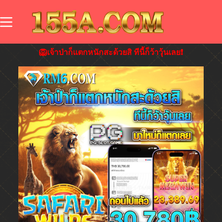
🦁เจ้าป่าก็แตกหนักสะด้วยสิ ทีนี้ก็ว้าวุ้นเลย❗️