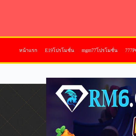
หน้าแรก
E19โปรโมชั่น
mgm77โปรโมชั่น
777P