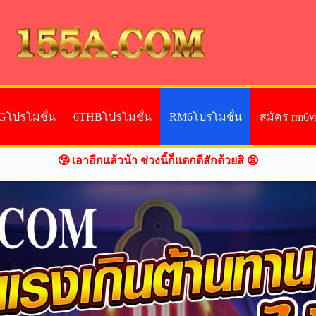
Gโปรโมชั่น
6THBโปรโมชั่น
RM6โปรโมชั่น
สมัคร rm6v
🤥 เอาอีกเเล้วน้า ช่วงนี้ก็แตกดีสักด้วยสิ 😫