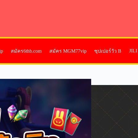
JIL
ip
สมัคร6thb.com
สมัคร MGM77vip
ซุปเปอร์วัว B