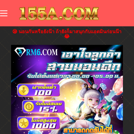
😪 นอนกันหรือยังน๊า ถ้ายังก็มาสนุกกับแอดมินก่อนน๊า
😂