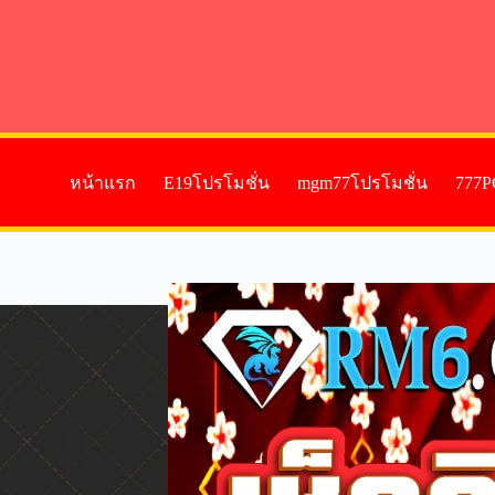
หน้าแรก
E19โปรโมชั่น
mgm77โปรโมชั่น
777P