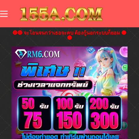
🔴🔴 จะโอนจนกว่าเธอจะคบ ต้องกู้นอกระบบก็ยอม 🟠
🟠