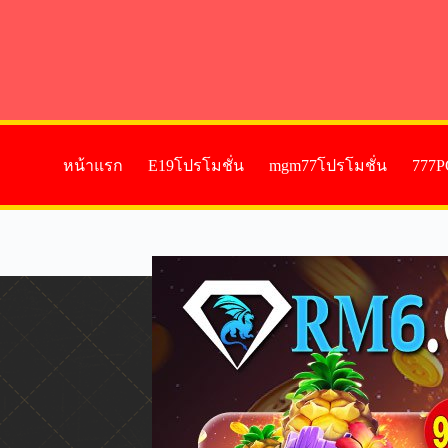
หน้าแรก
E19โปรโมชั่น
mgm77โปรโมชั่น
777P