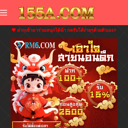
💗 ฝากเข้ามาร่วมสนุกได้น้า กดรับได้ง่ายๆด้วยตัวเอง⚡️