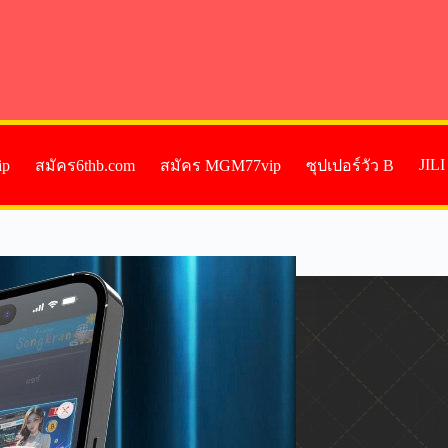
JIL
ip
สมัคร6thb.com
สมัคร MGM77vip
ซุปเปอร์วัว B