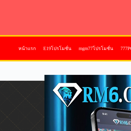
หน้าแรก
E19โปรโมชั่น
mgm77โปรโมชั่น
777P