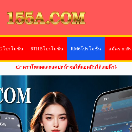
Gโปรโมชั่น
6THBโปรโมชั่น
RM6โปรโมชั่น
สมัคร rm6v
👉 ดาวโหลดและแคปหน้าจอให้แอดมินได้เลยน๊า⤵️