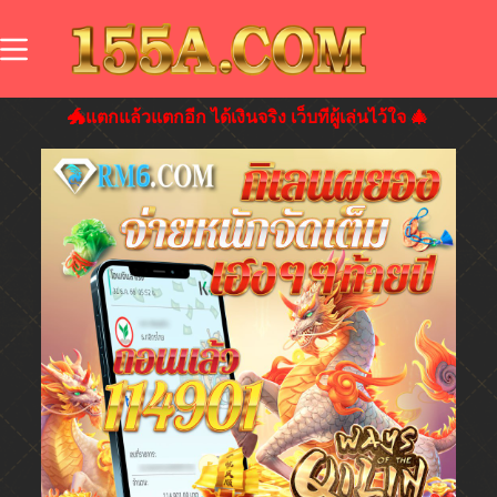
🐲แตกแล้วแตกอีก ได้เงินจริง เว็บทีผู้เล่นไว้ใจ 🎄