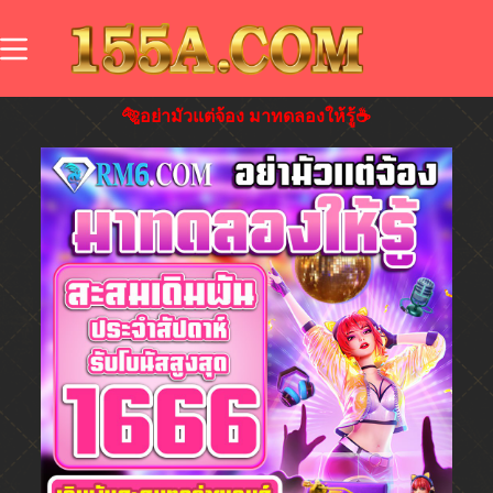
🐅อย่ามัวแต่จ้อง มาทดลองให้รู้☕️