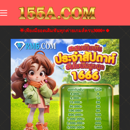
🌟เพียงมียอดเดิมพันทุกค่ายเกมส์ครบ𝟑𝟎𝟎𝟎+🍀