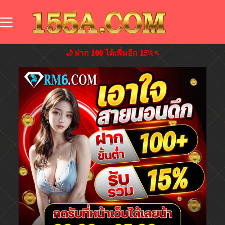
🌙 ฝาก 𝟏𝟎𝟎 ได้เพิ่มอีก 𝟏𝟓%↖️