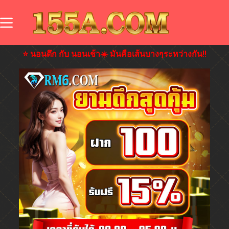
⭐️ นอนดึก กับ นอนเช้า☀️ มันคือเส้นบางๆระหว่างกัน‼️