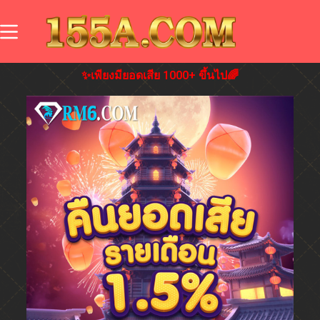
✨เพียงมียอดเสีย 1000+ ขึ้นไป🌈