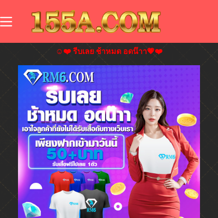
☺️❤️ รีบเลย ช้าหมด อดน๊าา💗❤️