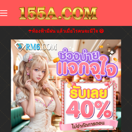
☂️ท้องฟ้ามีฝน แล้วเมื่อไรคนจะมีใจ 😆