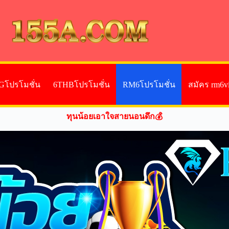
Gโปรโมชั่น
6THBโปรโมชั่น
RM6โปรโมชั่น
สมัคร rm6v
ทุนน้อยเอาใจสายนอนดึก💰