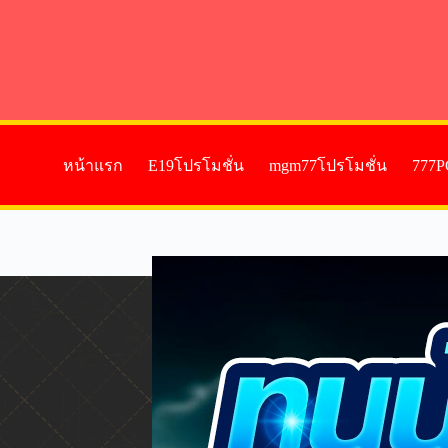
หน้าแรก
E19โปรโมชั่น
mgm77โปรโมชั่น
777P