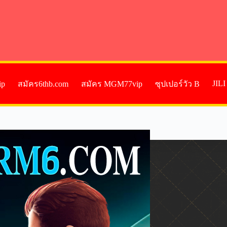
JIL
ip
สมัคร6thb.com
สมัคร MGM77vip
ซุปเปอร์วัว B