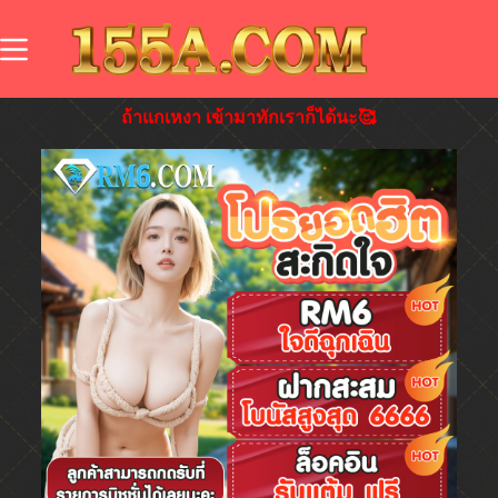
ถ้าแกเหงา เข้ามาทักเราก็ได้นะ🥰