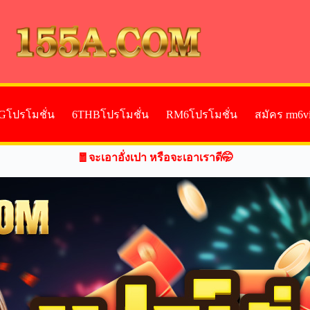
Gโปรโมชั่น
6THBโปรโมชั่น
RM6โปรโมชั่น
สมัคร rm6v
🧧จะเอาอั่งเปา หรือจะเอาเราดี🤭