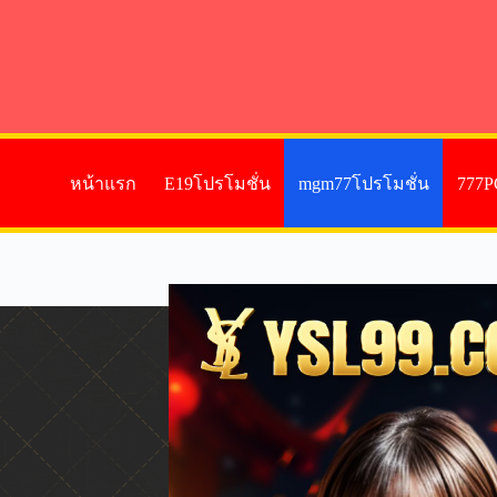
หน้าแรก
E19โปรโมชั่น
mgm77โปรโมชั่น
777P