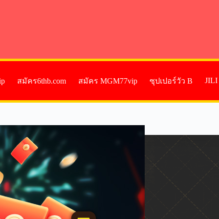
JIL
ip
สมัคร6thb.com
สมัคร MGM77vip
ซุปเปอร์วัว B