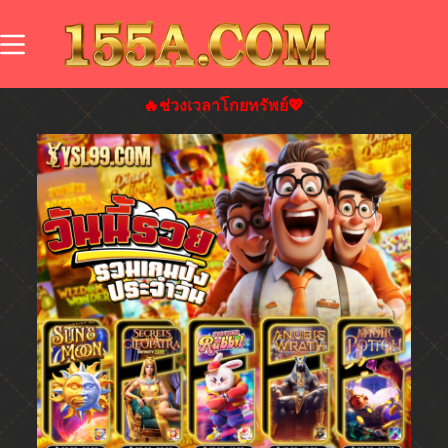
🔥ช่วงเวลาโกยทรัพย์💖