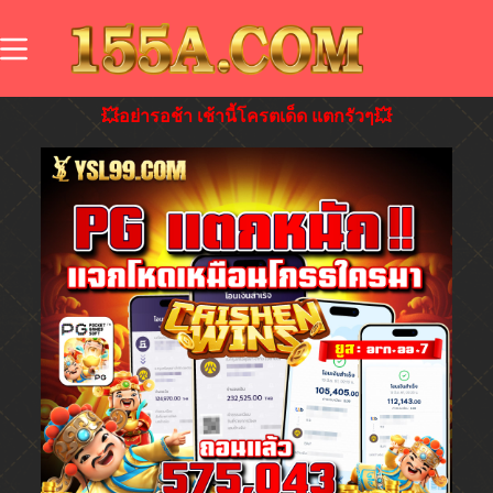
💥อย่ารอช้า เช้านี้โครตเด็ด แตกรัวๆ💥