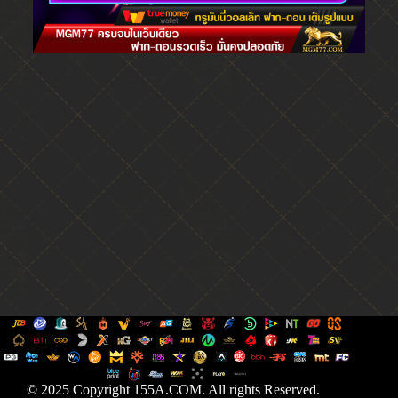
© 2025 Copyright 155A.COM. All rights Reserved.