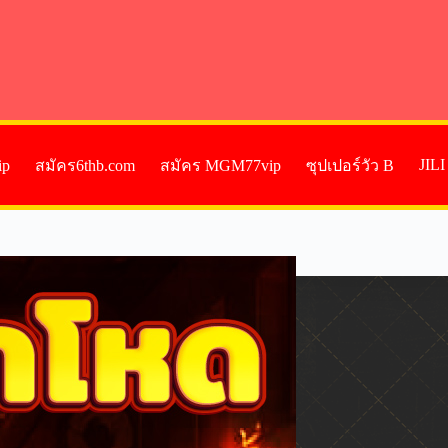
JIL
ip
สมัคร6thb.com
สมัคร MGM77vip
ซุปเปอร์วัว B