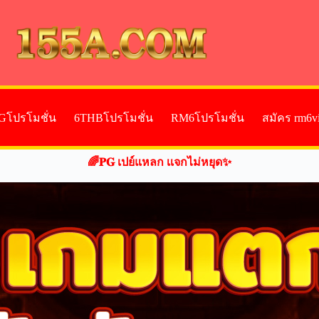
Gโปรโมชั่น
6THBโปรโมชั่น
RM6โปรโมชั่น
สมัคร rm6v
🌈𝐏𝐆 เปย์แหลก เเจกไม่หยุด✨