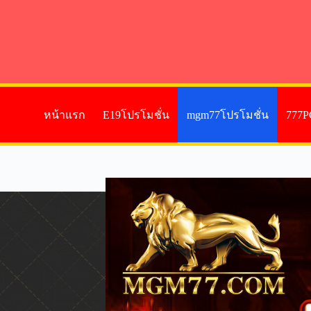
หน้าแรก
E19โปรโมชั่น
mgm77โปรโมชั่น
777P