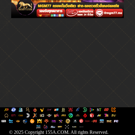
© 2025 Copyright 155A.COM. All rights Reserved.