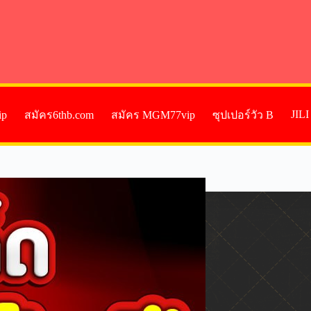
JIL
ip
สมัคร6thb.com
สมัคร MGM77vip
ซุปเปอร์วัว B