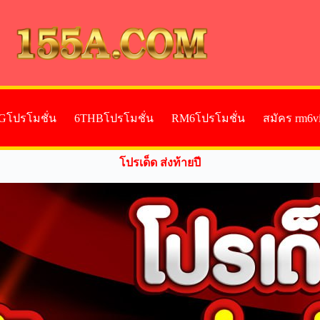
Gโปรโมชั่น
6THBโปรโมชั่น
RM6โปรโมชั่น
สมัคร rm6v
โปรเด็ด ส่งท้ายปี