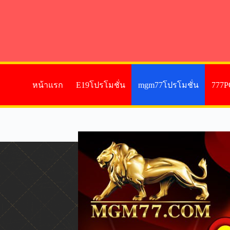
หน้าแรก
E19โปรโมชั่น
mgm77โปรโมชั่น
777P