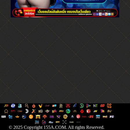
© 2025 Copyright 155A.COM. All rights Reserved.