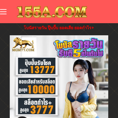
โบนัสรายวัน ปุ๊บปั๊บ ยอดเสีย ยอดกำไร+