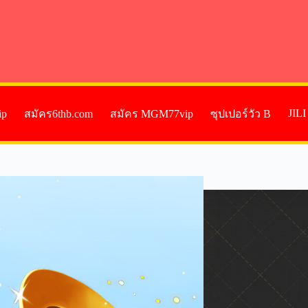
JIL
ip
สมัคร6thb.com
สมัคร MGM77vip
ซุปเปอร์วัว B