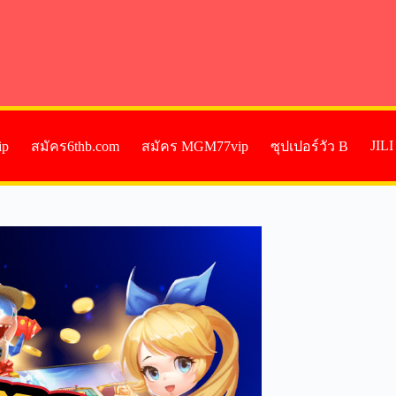
JIL
ip
สมัคร6thb.com
สมัคร MGM77vip
ซุปเปอร์วัว B