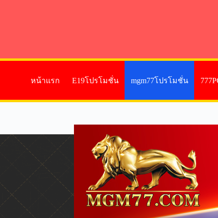
หน้าแรก
E19โปรโมชั่น
mgm77โปรโมชั่น
777P