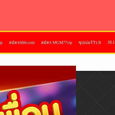
JIL
ip
สมัคร6thb.com
สมัคร MGM77vip
ซุปเปอร์วัว B