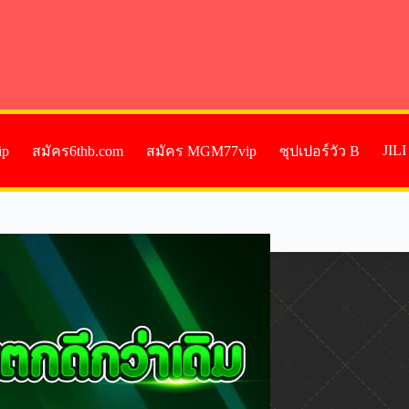
JIL
ip
สมัคร6thb.com
สมัคร MGM77vip
ซุปเปอร์วัว B