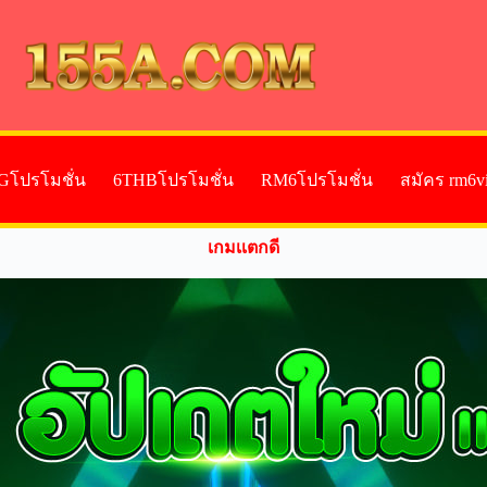
Gโปรโมชั่น
6THBโปรโมชั่น
RM6โปรโมชั่น
สมัคร rm6v
เกมเเตกดี