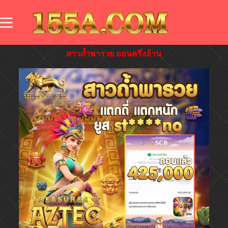
สาวถ้ำพารวย ถอนครึ่งล้าน