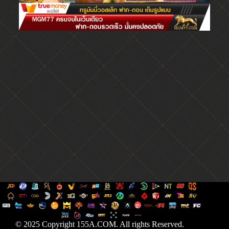
© 2025 Copyright 155A.COM. All rights Reserved.