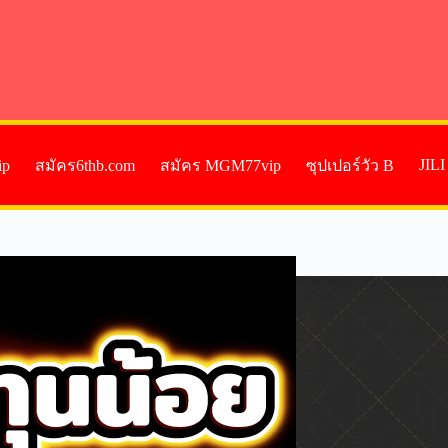
JIL
ip
สมัคร6thb.com
สมัคร MGM77vip
ซุปเปอร์วัว B