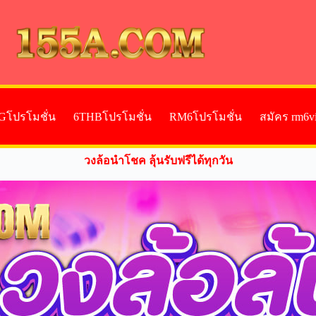
Gโปรโมชั่น
6THBโปรโมชั่น
RM6โปรโมชั่น
สมัคร rm6v
วงล้อนำโชค ลุ้นรับฟรีได้ทุกวัน