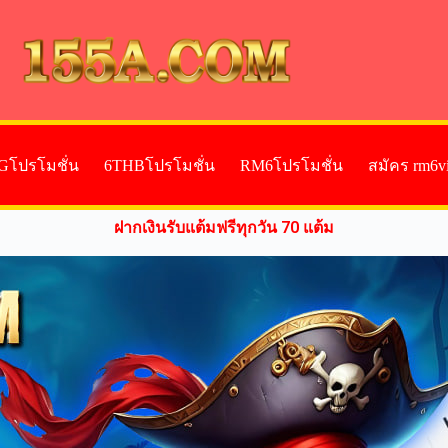
Gโปรโมชั่น
6THBโปรโมชั่น
RM6โปรโมชั่น
สมัคร rm6v
ฝากเงินรับแต้มฟรีทุกวัน 70 แต้ม