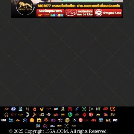
© 2025 Copyright 155A.COM. All rights Reserved.