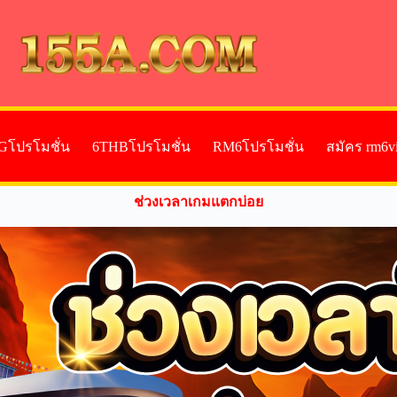
Gโปรโมชั่น
6THBโปรโมชั่น
RM6โปรโมชั่น
สมัคร rm6v
ช่วงเวลาเกมแตกบ่อย