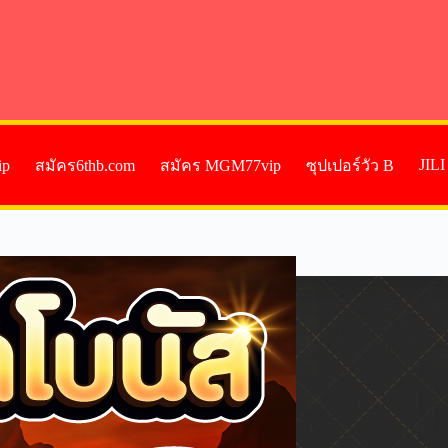
JIL
ip
สมัคร6thb.com
สมัคร MGM77vip
ซุปเปอร์วัว B