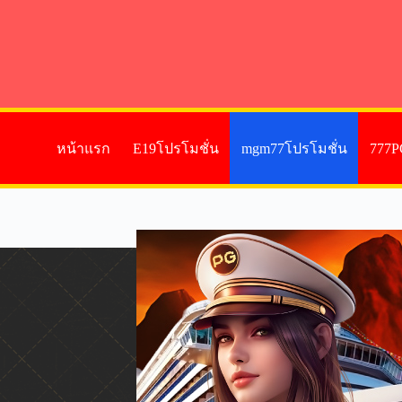
หน้าแรก
E19โปรโมชั่น
mgm77โปรโมชั่น
777P