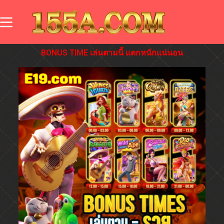
BONUS TIME เล่นตามนี้ แตกหนักแน่นอน