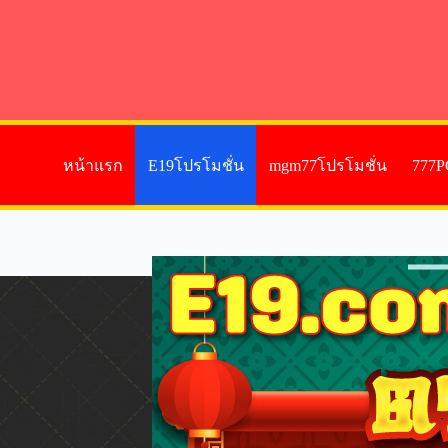
หน้าแรก
E19โปรโมชั่น
mgm77โปรโมชั่น
777P