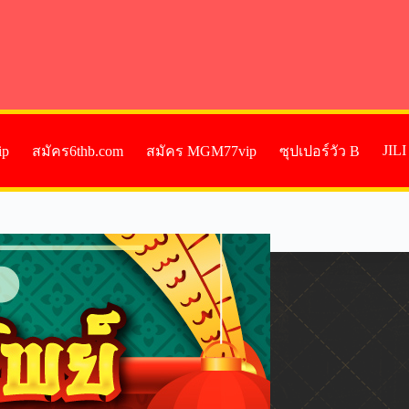
JIL
ip
สมัคร6thb.com
สมัคร MGM77vip
ซุปเปอร์วัว B