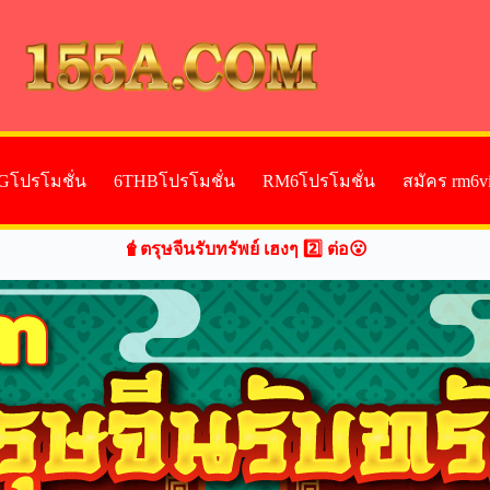
Gโปรโมชั่น
6THBโปรโมชั่น
RM6โปรโมชั่น
สมัคร rm6v
🧋ตรุษจีนรับทรัพย์ เฮงๆ 2️⃣ ต่อ😮