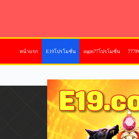
หน้าแรก
E19โปรโมชั่น
mgm77โปรโมชั่น
777P