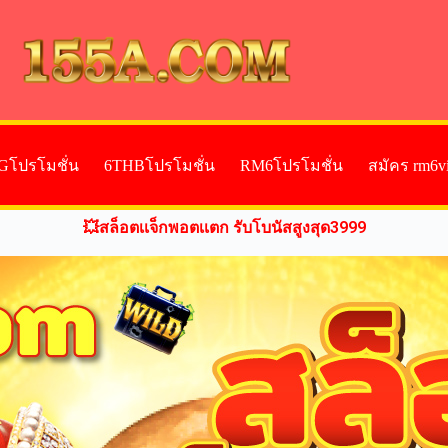
Gโปรโมชั่น
6THBโปรโมชั่น
RM6โปรโมชั่น
สมัคร rm6v
💥สล็อตเเจ็กพอตเเตก รับโบนัสสูงสุด3999