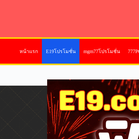
หน้าแรก
E19โปรโมชั่น
mgm77โปรโมชั่น
777P