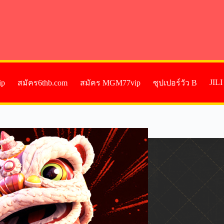
JIL
ip
สมัคร6thb.com
สมัคร MGM77vip
ซุปเปอร์วัว B