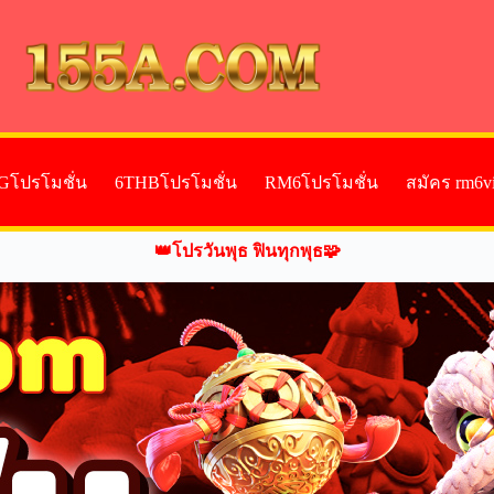
Gโปรโมชั่น
6THBโปรโมชั่น
RM6โปรโมชั่น
สมัคร rm6v
👑โปรวันพุธ ฟินทุกพุธ🧩