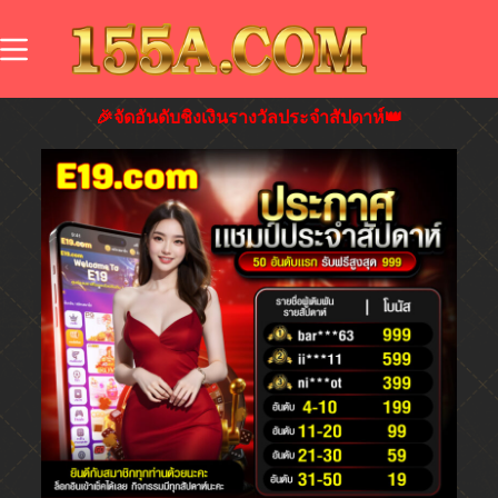
🎉จัดอันดับชิงเงินรางวัลประจำสัปดาห์👑