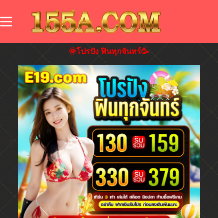
🌞โปรปัง ฟินทุกจันทร์🥳