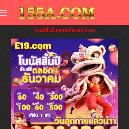
โบนัสสิ้นปี ตลอดเดือนธันวาคม