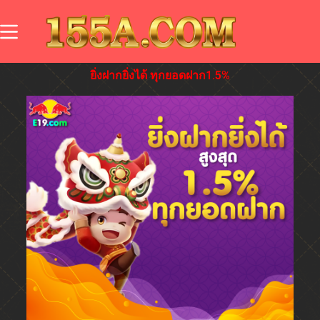
ยิ่งฝากยิ่งได้ ทุกยอดฝาก1.5%