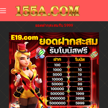
ยอดฝากสะสมรับ 5999