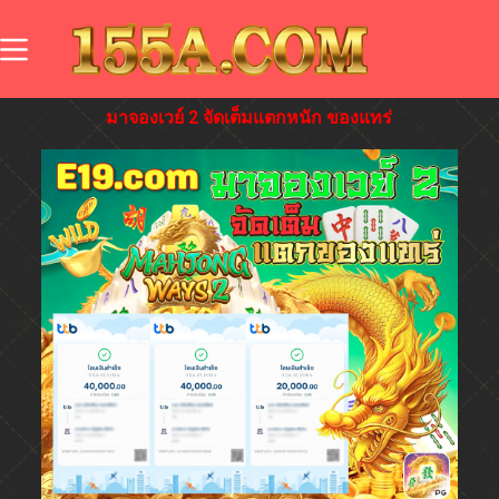
มาจองเวย์ 2 จัดเต็มแตกหนัก ของแทร่